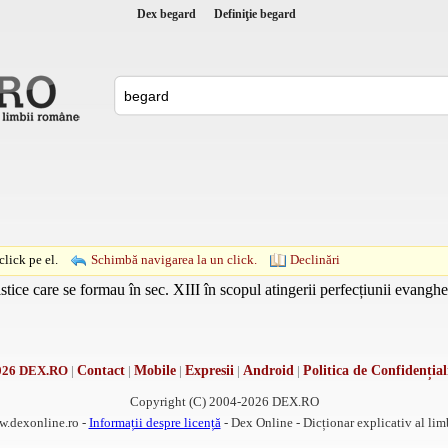
Dex begard
Definiţie begard
lick pe el.
Schimbă navigarea la un click.
Declinări
tice care se formau în sec. XIII în scopul atingerii perfecțiunii evanghel
026 DEX.RO
|
Contact
|
Mobile
|
Expresii
|
Android
|
Politica de Confidențial
Copyright (C) 2004-2026 DEX.RO
w.dexonline.ro -
Informații despre licență
- Dex Online - Dicționar explicativ al li