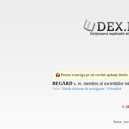
Pentru a naviga pe un cuvânt apăsaţi dublu c
BEGÁRD
s. m.
membru al societăților mis
Sursa:
Marele dicționar de neologisme
|
Permalink
© 2
Sursa: ww