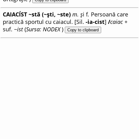
CAIACÍST ~stă (~ști, ~ste)
m. ș
i f
.
Persoană care
practică sportul cu caiacul. [Sil.
-ia-cist
]
/
caiac +
suf.
~ist
(
Sursa: NODEX
)
Copy to clipboard