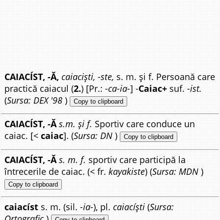
CAIACÍST, -Ă,
caiaciști, -ste,
s. m. și f. Persoană care
practică caiacul (
2.
) [Pr.:
-ca-ia-
] -
Caiac+
suf. -
ist.
(
Sursa: DEX '98
)
Copy to clipboard
CAIACÍST, -Ă
s.m. și f.
Sportiv care conduce un
caiac. [<
caiac
]. (
Sursa: DN
)
Copy to clipboard
CAIACÍST, -Ă
s. m. f.
sportiv care participă la
întrecerile de caiac. (< fr.
kayakiste
) (
Sursa: MDN
)
Copy to clipboard
caiacíst
s. m. (sil.
-ia-
), pl.
caiacíști
(
Sursa:
Ortografic
)
Copy to clipboard