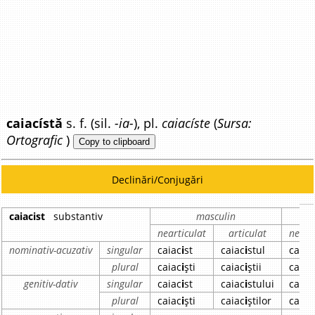
caiacístă
s. f. (sil.
-ia-
), pl.
caiacíste
(
Sursa:
Ortografic
)
Copy to clipboard
Declinări/Conjugări
caiacist
substantiv
masculin
nearticulat
articulat
neart
nominativ-acuzativ
singular
caiac
i
st
caiac
i
stul
caiac
plural
caiac
i
ști
caiac
i
știi
caiac
genitiv-dativ
singular
caiac
i
st
caiac
i
stului
caiac
plural
caiac
i
ști
caiac
i
știlor
caiac