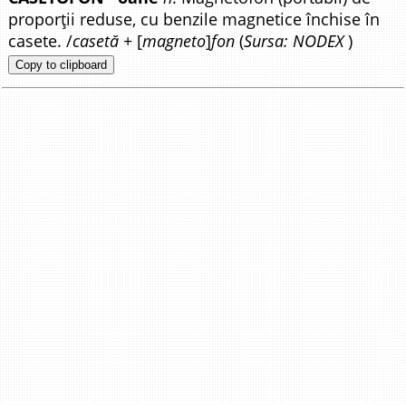
proporții reduse, cu benzile magnetice închise în
casete. /
casetă
+ [
magneto
]
fon
(
Sursa: NODEX
)
Copy to clipboard