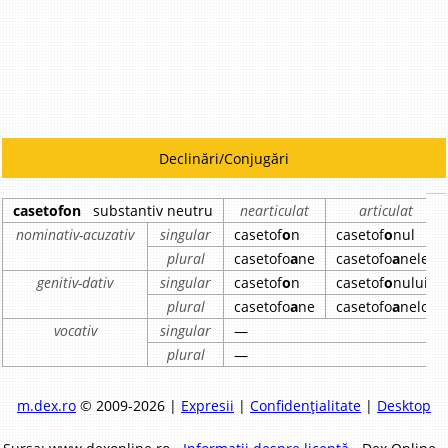
Declinări/Conjugări
casetofon
substantiv neutru
nearticulat
articulat
nominativ-acuzativ
singular
casetof
o
n
casetof
o
nul
plural
casetofo
a
ne
casetofo
a
nele
genitiv-dativ
singular
casetof
o
n
casetof
o
nului
plural
casetofo
a
ne
casetofo
a
nelor
vocativ
singular
—
plural
—
m.dex.ro
© 2009-2026 |
Expresii
|
Confidențialitate
|
Desktop