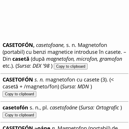
CASETOFÓN,
casetofoane,
s. n. Magnetofon
(portabil) cu benzi magnetice introduse în casete. –
Din
casetă
(după
magnetofon, microfon, gramofon
etc.). (
Sursa: DEX '98
)
Copy to clipboard
CASETOFÓN
s. n.
magnetofon cu casete (3). (<
casetă + /magneto/fon) (
Sursa: MDN
)
Copy to clipboard
casetofón
s. n., pl.
casetofoáne
(
Sursa: Ortografic
)
Copy to clipboard
CASETOFÓN ~oáne
n
. Magnetofon (portabil) de