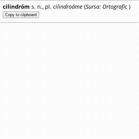
cilindróm
s. n., pl.
cilindroáme
(
Sursa: Ortografic
)
Copy to clipboard