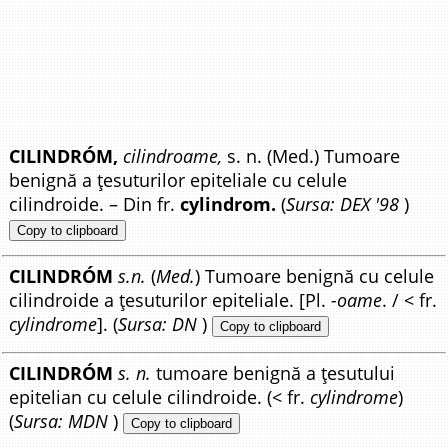
CILINDRÓM,
cilindroame,
s. n. (Med.) Tumoare
benignă a țesuturilor epiteliale cu celule
cilindroide. – Din fr.
cylindrom.
(
Sursa: DEX '98
)
Copy to clipboard
CILINDRÓM
s.n.
(
Med.
) Tumoare benignă cu celule
cilindroide a țesuturilor epiteliale. [Pl.
-oame
. / < fr.
cylindrome
]. (
Sursa: DN
)
Copy to clipboard
CILINDRÓM
s. n.
tumoare benignă a țesutului
epitelian cu celule cilindroide. (< fr.
cylindrome
)
(
Sursa: MDN
)
Copy to clipboard