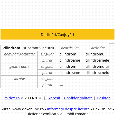
Declinări/Conjugări
cilindrom
substantiv neutru
nearticulat
articulat
nominativ-acuzativ
singular
cilindr
o
m
cilindr
o
mul
plural
cilindro
a
me
cilindro
a
mele
genitiv-dativ
singular
cilindr
o
m
cilindr
o
mului
plural
cilindro
a
me
cilindro
a
melor
vocativ
singular
—
plural
—
m.dex.ro
© 2009-2026 |
Expresii
|
Confidențialitate
|
Desktop
Sursa: www.dexonline.ro -
Informații despre licență
- Dex Online -
Dicționar explicativ al limbii române