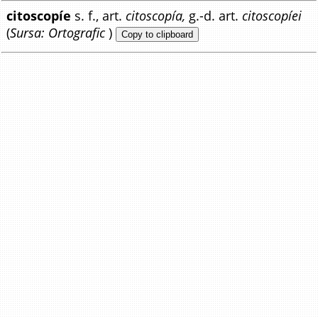
citoscopíe
s. f., art.
citoscopía,
g.-d. art.
citoscopíei
(
Sursa: Ortografic
)
Copy to clipboard