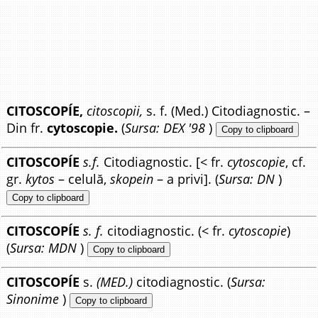
CITOSCOPÍE,
citoscopii,
s. f. (Med.) Citodiagnostic. –
Din fr.
cytoscopie.
(
Sursa: DEX '98
)
Copy to clipboard
CITOSCOPÍE
s.f.
Citodiagnostic. [< fr.
cytoscopie
, cf.
gr.
kytos
– celulă,
skopein
– a privi]. (
Sursa: DN
)
Copy to clipboard
CITOSCOPÍE
s. f.
citodiagnostic. (< fr.
cytoscopie
)
(
Sursa: MDN
)
Copy to clipboard
CITOSCOPÍE
s.
(MED.)
citodiagnostic. (
Sursa:
Sinonime
)
Copy to clipboard