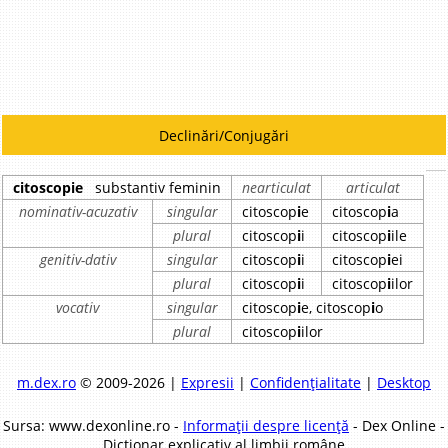
Declinări/Conjugări
citoscopie
substantiv feminin
nearticulat
articulat
nominativ-acuzativ
singular
citoscop
i
e
citoscop
i
a
plural
citoscop
i
i
citoscop
i
ile
genitiv-dativ
singular
citoscop
i
i
citoscop
i
ei
plural
citoscop
i
i
citoscop
i
ilor
vocativ
singular
citoscop
i
e, citoscop
i
o
plural
citoscop
i
ilor
m.dex.ro
© 2009-2026 |
Expresii
|
Confidențialitate
|
Desktop
Sursa: www.dexonline.ro -
Informații despre licență
- Dex Online -
Dicționar explicativ al limbii române