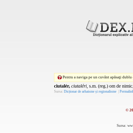
Pentru a naviga pe un cuvânt apăsaţi dublu c
ciutalér,
ciutaléri,
s.m. (reg.) om de nimi
Sursa:
Dicționar de arhaisme și regionalisme
|
Permalin
© 2
Sursa: ww