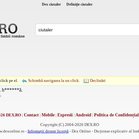
Dex ciutaler
Definiţie ciutaler
lick pe el.
Schimbă navigarea la un click.
Declinări
c, h******ă.
k
026 DEX.RO
|
Contact
|
Mobile
|
Expresii
|
Android
|
Politica de Confidențial
Copyright (C) 2004-2026 DEX.RO
w.dexonline.ro -
Informații despre licență
- Dex Online - Dicționar explicativ al li