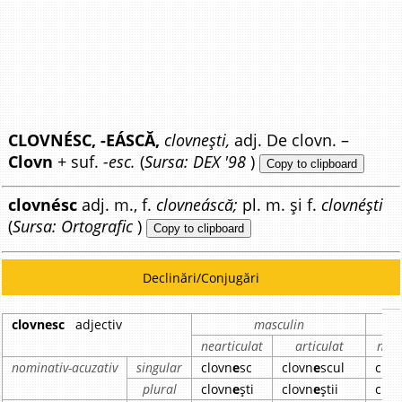
CLOVNÉSC, -EÁSCĂ,
clovnești,
adj. De clovn. –
Clovn
+ suf.
-esc.
(
Sursa: DEX '98
)
Copy to clipboard
clovnésc
adj. m., f.
clovneáscă;
pl. m. și f.
clovnéști
(
Sursa: Ortografic
)
Copy to clipboard
Declinări/Conjugări
clovnesc
adjectiv
masculin
nearticulat
articulat
near
nominativ-acuzativ
singular
clovn
e
sc
clovn
e
scul
clov
plural
clovn
e
ști
clovn
e
știi
clov