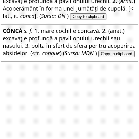
Excavație profundă a pavilionului urechii.
2.
(
Arhit.
)
Acoperământ în forma unei jumătăți de cupolă. [<
lat., it.
conca
]. (
Sursa: DN
)
Copy to clipboard
CÓNCĂ
s. f.
1. mare cochilie concavă. 2. (anat.)
excavație profundă a pavilionului urechii sau
nasului. 3. boltă în sfert de sferă pentru acoperirea
absidelor. (<fr.
conque
) (
Sursa: MDN
)
Copy to clipboard