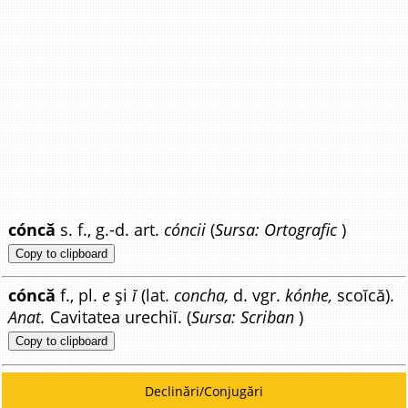
cóncă
s. f., g.-d. art.
cóncii
(
Sursa: Ortografic
)
Copy to clipboard
cóncă
f., pl.
e
și
ĭ
(lat.
concha,
d. vgr.
kónhe,
scoĭcă).
Anat.
Cavitatea urechiĭ. (
Sursa: Scriban
)
Copy to clipboard
Declinări/Conjugări