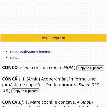
Vezi 2 expresii
concă (substantiv feminin)
conco
CONCO-
elem.
conchi-. (
Sursa: MDN
)
Copy to clipboard
CÓNCĂ
s. f. (Arhit.) Acoperământ în forma unei
jumătăți de cupolă. – Din fr.
conque.
(
Sursa: DEX
'98
)
Copy to clipboard
CÓNCĂ
s.f.
1.
Mare cochilie concavă. ♦ (
Anat.
)