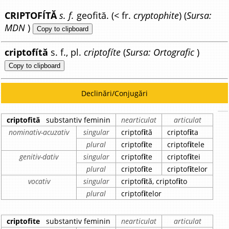
CRIPTOFÍTĂ
s. f.
geofită. (< fr.
cryptophite
) (
Sursa:
MDN
)
Copy to clipboard
criptofítă
s. f., pl.
criptofíte
(
Sursa: Ortografic
)
Copy to clipboard
Declinări/Conjugări
criptofită
substantiv feminin
nearticulat
articulat
nominativ-acuzativ
singular
criptof
i
tă
criptof
i
ta
plural
criptof
i
te
criptof
i
tele
genitiv-dativ
singular
criptof
i
te
criptof
i
tei
plural
criptof
i
te
criptof
i
telor
vocativ
singular
criptof
i
tă, criptof
i
to
plural
criptof
i
telor
criptofite
substantiv feminin
nearticulat
articulat