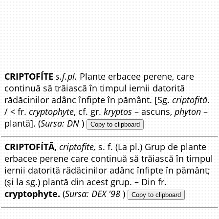
CRIPTOFÍTE
s.f.pl.
Plante erbacee perene, care
continuă să trăiască în timpul iernii datorită
rădăcinilor adânc înfipte în pământ. [Sg.
criptofită
.
/ < fr.
cryptophyte
, cf. gr.
kryptos
– ascuns,
phyton
–
plantă]. (
Sursa: DN
)
Copy to clipboard
CRIPTOFÍTĂ,
criptofite,
s. f. (La pl.) Grup de plante
erbacee perene care continuă să trăiască în timpul
iernii datorită rădăcinilor adânc înfipte în pământ;
(și la sg.) plantă din acest grup. – Din fr.
cryptophyte.
(
Sursa: DEX '98
)
Copy to clipboard