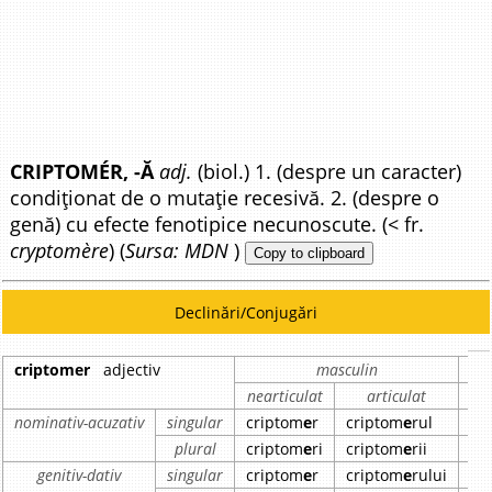
CRIPTOMÉR, -Ă
adj.
(biol.) 1. (despre un caracter)
condiționat de o mutație recesivă. 2. (despre o
genă) cu efecte fenotipice necunoscute. (< fr.
cryptomère
) (
Sursa: MDN
)
Copy to clipboard
Declinări/Conjugări
criptomer
adjectiv
masculin
nearticulat
articulat
ne
nominativ-acuzativ
singular
criptom
e
r
criptom
e
rul
cr
plural
criptom
e
ri
criptom
e
rii
cr
genitiv-dativ
singular
criptom
e
r
criptom
e
rului
cr