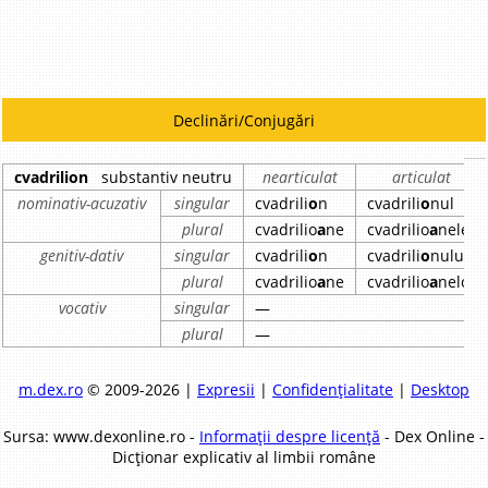
Declinări/Conjugări
cvadrilion
substantiv neutru
nearticulat
articulat
nominativ-acuzativ
singular
cvadrili
o
n
cvadrili
o
nul
plural
cvadrilio
a
ne
cvadrilio
a
nele
genitiv-dativ
singular
cvadrili
o
n
cvadrili
o
nului
plural
cvadrilio
a
ne
cvadrilio
a
nelor
vocativ
singular
—
plural
—
m.dex.ro
© 2009-2026 |
Expresii
|
Confidențialitate
|
Desktop
Sursa: www.dexonline.ro -
Informații despre licență
- Dex Online -
Dicționar explicativ al limbii române