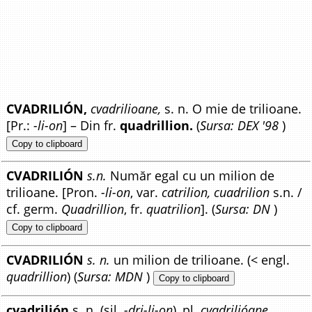
CVADRILIÓN,
cvadrilioane,
s. n. O mie de trilioane.
[Pr.:
-li-on
] – Din fr.
quadrillion.
(
Sursa: DEX '98
)
Copy to clipboard
CVADRILIÓN
s.n.
Număr egal cu un milion de
trilioane. [Pron.
-li-on
, var.
catrilion, cuadrilion
s.n. /
cf. germ.
Quadrillion
, fr.
quatrilion
]. (
Sursa: DN
)
Copy to clipboard
CVADRILIÓN
s. n.
un milion de trilioane. (< engl.
quadrillion
) (
Sursa: MDN
)
Copy to clipboard
cvadrilión
s. n. (sil.
-dri-li-on
), pl.
cvadrilióane