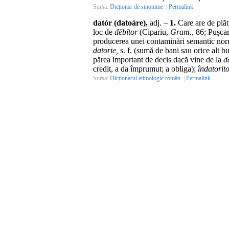
Sursa:
Dicționar de sinonime
|
Permalink
datór (datoáre),
adj.
–
1.
Care are de plăti
loc de
dĕbĭtor
(Cipariu,
Gram.,
86; Pușcar
producerea unei contaminări semantic no
datorie,
s. f.
(sumă de bani sau orice alt bu
părea important de decis dacă vine de la
d
credit, a da împrumut; a obliga);
îndatorito
Sursa:
Dicționarul etimologic român
|
Permalink