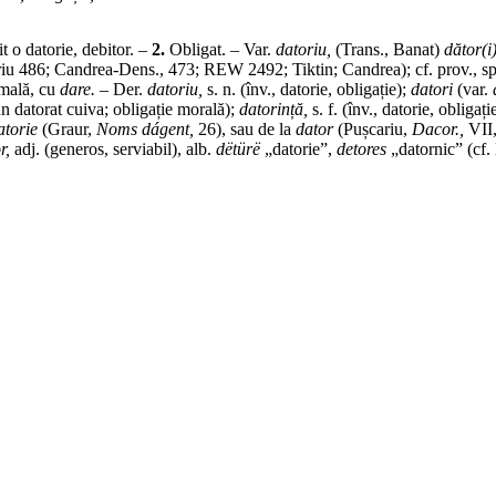
t o datorie, debitor. –
2.
Obligat. –
Var.
datoriu,
(
Trans.
, Banat)
dător(i)
iu 486; Candrea-Dens., 473; REW 2492; Tiktin; Candrea);
cf.
prov.
,
sp
rmală, cu
dare.
–
Der.
datoriu,
s. n.
(
înv.
, datorie, obligație);
datori
(
var.
n datorat cuiva; obligație morală);
datorință,
s. f.
(
înv.
, datorie, obligați
atorie
(Graur,
Noms dágent,
26), sau de la
dator
(Pușcariu,
Dacor.,
VII,
r,
adj.
(generos, serviabil),
alb.
dëtürë
„datorie”,
detores
„datornic” (
cf.