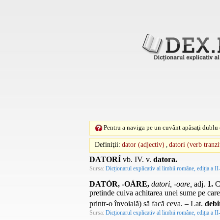
Pentru a naviga pe un cuvânt apăsaţi dublu c
Definiţii:
dator (adjectiv)
,
datori (verb tranzi
DATORÍ
vb.
IV.
v.
datora.
Sursa:
Dicționarul explicativ al limbii române, ediția a II
DATÓR, -OÁRE,
datori, -oare,
adj.
1.
Ca
pretinde cuiva achitarea unei sume pe care 
printr-o învoială) să facă ceva. –
Lat.
debi
Sursa:
Dicționarul explicativ al limbii române, ediția a II