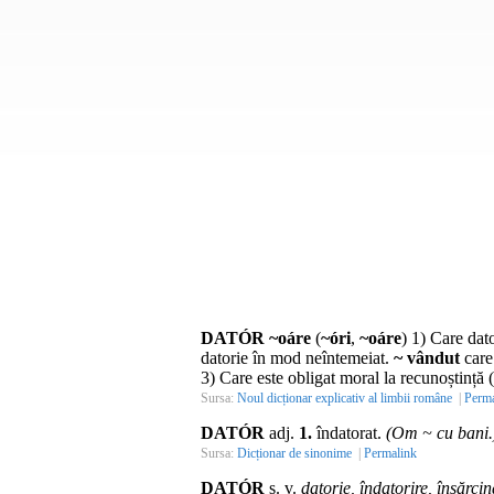
DATÓR ~oáre
(
~óri
,
~oáre
) 1) Care dat
datorie în mod neîntemeiat.
~ vândut
care 
3) Care este obligat moral la recunoștință (
Sursa:
Noul dicționar explicativ al limbii române
|
Perma
DATÓR
adj.
1.
îndatorat.
(Om ~ cu bani.
Sursa:
Dicționar de sinonime
|
Permalink
DATÓR
s. v.
datorie, îndatorire, însărcin