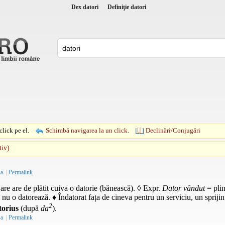
Dex datori
Definiţie datori
lick pe el.
Schimbă navigarea la un click.
Declinări/Conjugări
tiv)
-a
|
Permalink
re are de plătit cuiva o datorie (bănească). ◊
Expr.
Dator vândut
= plin
nu o datorează. ♦ Îndatorat fața de cineva pentru un serviciu, un sprijin
2
torius
(după
da
).
-a
|
Permalink