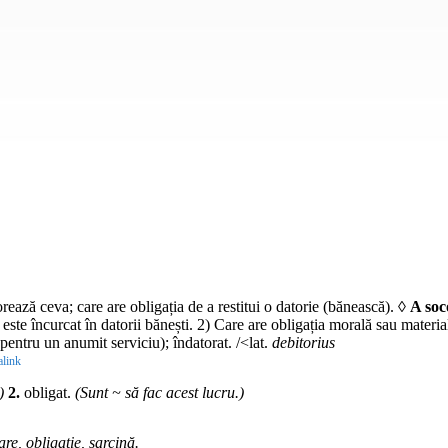
orează ceva; care are obligația de a restitui o datorie (bănească). ◊
A soc
este încurcat în datorii bănești. 2) Care are obligația morală sau material
pentru un anumit serviciu); îndatorat. /<lat.
debitorius
link
)
2.
obligat.
(Sunt ~ să fac acest lucru.)
are, obligație, sarcină.