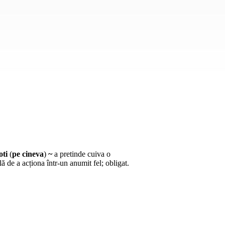
oti
(
pe cineva
)
~
a pretinde cuiva o
ă de a acționa într-un anumit fel; obligat.