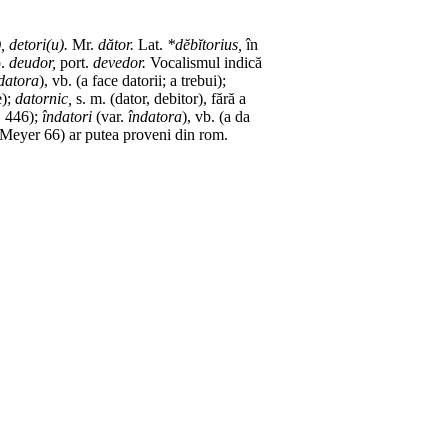
, detori(u).
Mr.
dător.
Lat.
*dĕbĭtorius,
în
.
deudor,
port.
devedor.
Vocalismul indică
datora
),
vb.
(a face datorii; a trebui);
e);
datornic,
s. m.
(dator, debitor), fără a
 446);
îndatori
(
var.
îndatora
),
vb.
(a da
Meyer 66) ar putea proveni din
rom.