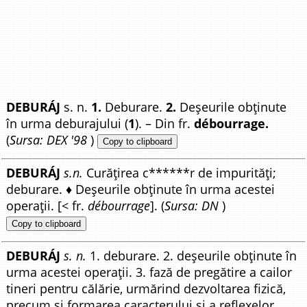
DEBURÁJ
s. n.
1.
Deburare.
2.
Deșeurile obținute
în urma deburajului (
1
). – Din fr.
débourrage.
(
Sursa: DEX '98
)
Copy to clipboard
DEBURÁJ
s.n.
Curățirea c******r de impurități;
deburare. ♦ Deșeurile obținute în urma acestei
operații. [< fr.
débourrage
]. (
Sursa: DN
)
Copy to clipboard
DEBURÁJ
s. n.
1. deburare. 2. deșeurile obținute în
urma acestei operații. 3. fază de pregătire a cailor
tineri pentru călărie, urmărind dezvoltarea fizică,
precum și formarea caracterului și a reflexelor