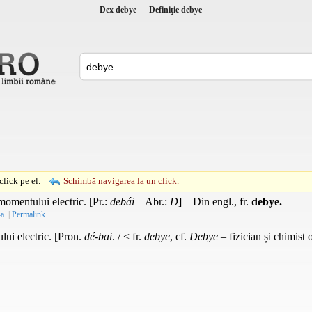
Dex debye
Definiţie debye
lick pe el.
Schimbă navigarea la un click.
momentului electric. [
Pr.
:
debái
–
Abr.
:
D
] – Din
engl.
,
fr.
debye.
-a
|
Permalink
ui electric. [Pron.
dé-bai
. / < fr.
debye
, cf.
Debye
– fizician și chimist 