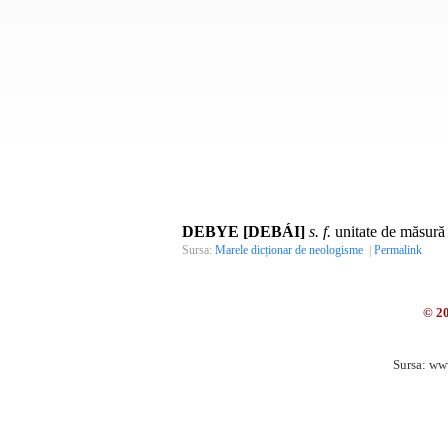
DEBYE [DEBÁI]
s. f.
unitate de măsură 
Sursa:
Marele dicționar de neologisme
|
Permalink
© 2
Sursa: ww