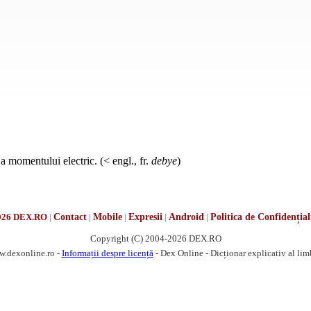
a momentului electric. (< engl., fr.
debye
)
026 DEX.RO
|
Contact
|
Mobile
|
Expresii
|
Android
|
Politica de Confidențial
Copyright (C) 2004-2026 DEX.RO
w.dexonline.ro -
Informații despre licență
- Dex Online - Dicționar explicativ al li