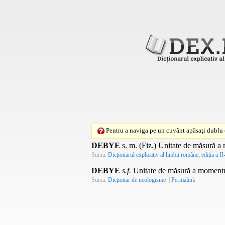
Pentru a naviga pe un cuvânt apăsaţi dublu c
DEBYE
s. m.
(
Fiz.
) Unitate de măsură a 
Sursa:
Dicționarul explicativ al limbii române, ediția a II
DEBYE
s.f.
Unitate de măsură a momentul
Sursa:
Dicționar de neologisme
|
Permalink