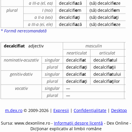
a III-a (el, ea)
decalcifi
a
ză
(să) decalcifi
e
ze
d
plural
I (noi)
decalcifi
e
m
(să) decalcifi
e
m
d
a II-a (voi)
decalcifi
a
ți
(să) decalcifi
a
ți
d
a III-a (ei, ele)
decalcifi
a
ză
(să) decalcifi
e
ze
d
* Formă nerecomandată
decalcifiat
adjectiv
masculin
nearticulat
articulat
n
nominativ-acuzativ
singular
decalcifi
a
t
decalcifi
a
tul
de
plural
decalcifi
a
ți
decalcifi
a
ții
de
genitiv-dativ
singular
decalcifi
a
t
decalcifi
a
tului
de
plural
decalcifi
a
ți
decalcifi
a
ților
de
vocativ
singular
—
—
plural
—
—
m.dex.ro
© 2009-2026 |
Expresii
|
Confidențialitate
|
Desktop
Sursa: www.dexonline.ro -
Informații despre licență
- Dex Online -
Dicționar explicativ al limbii române