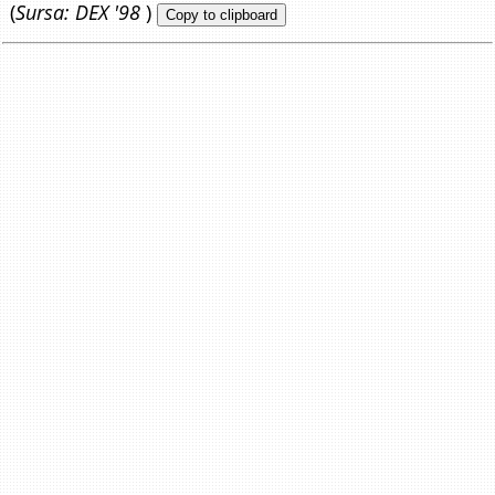
(
Sursa: DEX '98
)
Copy to clipboard