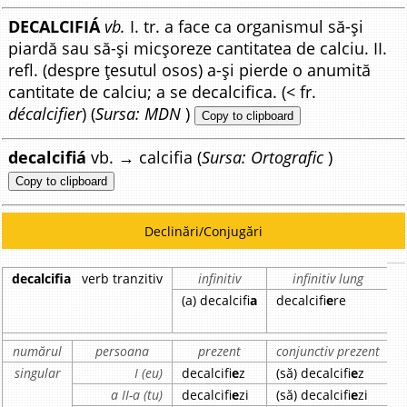
DECALCIFIÁ
vb.
I. tr. a face ca organismul să-și
piardă sau să-și micșoreze cantitatea de calciu. II.
refl. (despre țesutul osos) a-și pierde o anumită
cantitate de calciu; a se decalcifica. (< fr.
décalcifier
) (
Sursa: MDN
)
Copy to clipboard
decalcifiá
vb. → calcifia (
Sursa: Ortografic
)
Copy to clipboard
Declinări/Conjugări
decalcifia
verb tranzitiv
infinitiv
infinitiv lung
(a) decalcifi
a
decalcifi
e
re
d
numărul
persoana
prezent
conjunctiv prezent
singular
I (eu)
decalcifi
e
z
(să) decalcifi
e
z
d
a II-a (tu)
decalcifi
e
zi
(să) decalcifi
e
zi
d