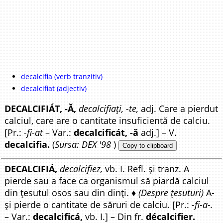
decalcifia (verb tranzitiv)
decalcifiat (adjectiv)
DECALCIFIÁT, -Ă,
decalcifiați, -te,
adj. Care a pierdut
calciul, care are o cantitate insuficientă de calciu.
[Pr.:
-fi-at
– Var.:
decalcificát, -ă
adj.] – V.
decalcifia.
(
Sursa: DEX '98
)
Copy to clipboard
DECALCIFIÁ,
decalcifiez,
vb. I. Refl. și tranz. A
pierde sau a face ca organismul să piardă calciul
din țesutul osos sau din dinți. ♦
(Despre țesuturi)
A-
și pierde o cantitate de săruri de calciu. [Pr.:
-fi-a-.
– Var.:
decalcificá,
vb. I.] – Din fr.
décalcifier.