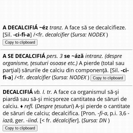
A DECALCIFIÁ ~éz
tranz.
A face să se decalcifieze.
[Sil.
-ci-fi-a
] /<fr.
decalcifier
(
Sursa: NODEX
)
Copy to clipboard
A SE DECALCIFIÁ
pers. 3
se ~áză
intranz. (despre
organisme, țesuturi osoase etc.)
A pierde (total sau
parțial) sărurile de calciu din componență. [Sil.
-ci-
fi-a
] /<fr.
decalcifier
(
Sursa: NODEX
)
Copy to clipboard
DECALCIFIÁ
vb. I. tr.
A face ca organismul să-și
piardă sau să-și micșoreze cantitatea de săruri de
calciu. ♦
refl.
(
Despre țesuturi
) A-și pierde o cantitate
de săruri de calciu; decalcifica. [Pron.
-fi-a
, p.i. 3,6
-
iază
, ger.
-iind
. [< fr.
décalcifier
]. (
Sursa: DN
)
Copy to clipboard