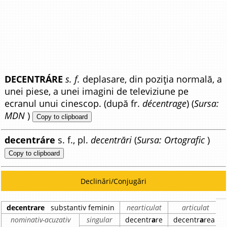
DECENTRÁRE
s. f.
deplasare, din poziția normală, a
unei piese, a unei imagini de televiziune pe
ecranul unui cinescop. (după fr.
décentrage
) (
Sursa:
MDN
)
Copy to clipboard
decentráre
s. f., pl.
decentrări
(
Sursa: Ortografic
)
Copy to clipboard
Declinări/Conjugări
decentrare
substantiv feminin
nearticulat
articulat
nominativ-acuzativ
singular
decentr
a
re
decentr
a
rea