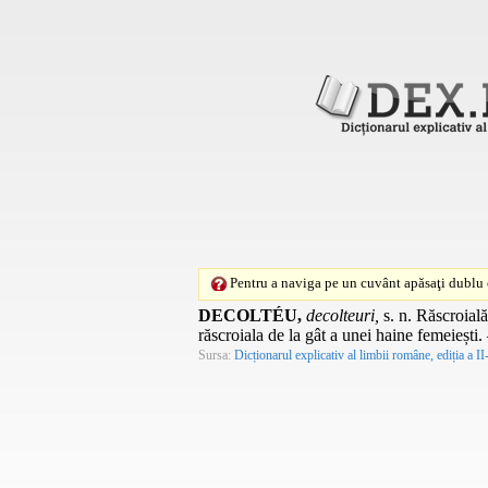
Pentru a naviga pe un cuvânt apăsaţi dublu c
DECOLTÉU,
decolteuri,
s. n.
Răscroială 
răscroiala de la gât a unei haine femeiești
Sursa:
Dicționarul explicativ al limbii române, ediția a II