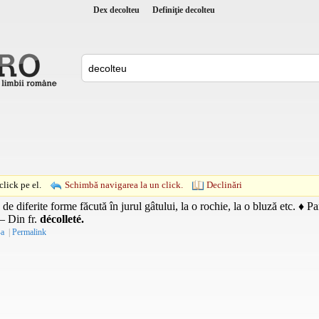
Dex decolteu
Definiţie decolteu
lick pe el.
Schimbă navigarea la un click.
Declinări
de diferite forme făcută în jurul gâtului, la o rochie, la o bluză etc. ♦ P
. – Din
fr.
décolleté.
-a
|
Permalink