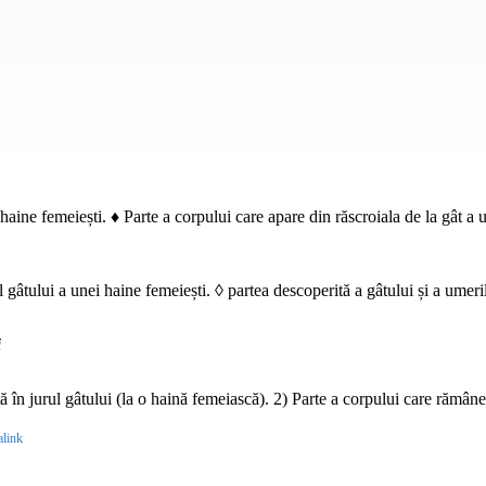
haine femeiești. ♦ Parte a corpului care apare din răscroiala de la gât a 
l gâtului a unei haine femeiești. ◊ partea descoperită a gâtului și a umeril
i
 în jurul gâtului (la o haină femeiască). 2) Parte a corpului care rămâne 
link