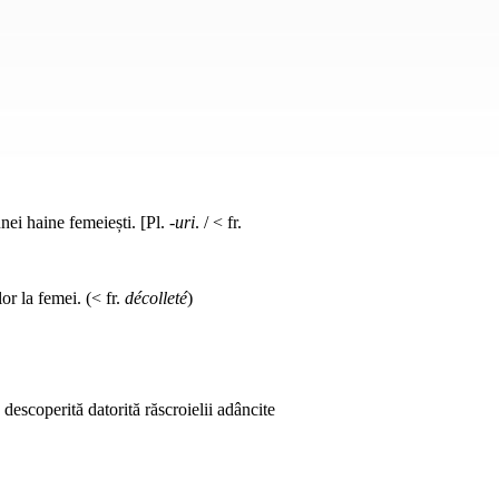
unei haine femeiești. [Pl.
-uri
. / < fr.
or la femei. (< fr.
décolleté
)
descoperită datorită răscroielii adâncite