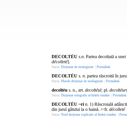
DECOLTÉU
s.n.
Partea decoltată a unei 
décolleté
].
Sursa:
Dicționar de neologisme
|
Permalink
DECOLTÉU
s. n.
partea răscroită în juru
Sursa:
Marele dicționar de neologisme
|
Permalink
decoltéu
s. n., art.
decoltéul;
pl.
decoltéur
Sursa:
Dicționar ortografic al limbii române
|
Permalink
DECOLTÉU ~ri
n.
1) Răscroială adâncită
din jurul gâtului la o haină. /<fr.
décolleté
Sursa:
Noul dicționar explicativ al limbii române
|
Perma