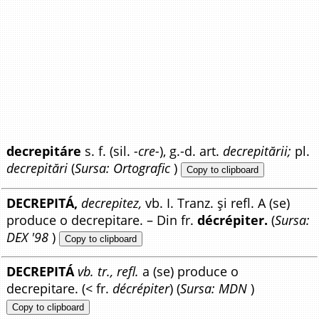
decrepitáre
s. f. (sil.
-cre-
), g.-d. art.
decrepitării;
pl.
decrepitări
(
Sursa: Ortografic
)
Copy to clipboard
DECREPITÁ,
decrepitez,
vb. I. Tranz. și refl. A (se)
produce o decrepitare. – Din fr.
décrépiter.
(
Sursa:
DEX '98
)
Copy to clipboard
DECREPITÁ
vb. tr., refl.
a (se) produce o
decrepitare. (< fr.
décrépiter
) (
Sursa: MDN
)
Copy to clipboard