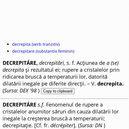
decrepita (verb tranzitiv)
decrepitare (substantiv feminin)
DECREPITÁRE,
decrepitări,
s. f. Acțiunea de
a (se)
decrepita
și rezultatul ei; rupere a cristalelor prin
ridicarea bruscă a temperaturii lor, datorită
dilatării inegale pe diferite direcții. – V.
decrepita.
(
Sursa: DEX '98
)
Copy to clipboard
DECREPITÁRE
s.f.
Fenomenul de rupere a
cristalelor anumitor săruri din cauza dilatării lor
inegale la creșterea bruscă a temperaturii;
decrepitație. [Cf. fr.
décrépiter
]. (
Sursa: DN
)