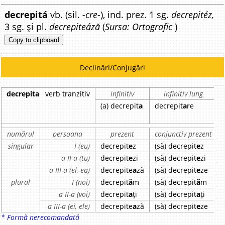
decrepitá
vb. (sil.
-cre-
), ind. prez. 1 sg.
decrepitéz,
3 sg. și pl.
decrepiteáză
(
Sursa: Ortografic
)
Copy to clipboard
Declinări/Conjugări
decrepita
verb tranzitiv
infinitiv
infinitiv lung
(a) decrepit
a
decrepit
a
re
numărul
persoana
prezent
conjunctiv prezent
singular
I (eu)
decrepit
e
z
(să) decrepit
e
z
a II-a (tu)
decrepit
e
zi
(să) decrepit
e
zi
a III-a (el, ea)
decrepite
a
ză
(să) decrepit
e
ze
plural
I (noi)
decrepit
ă
m
(să) decrepit
ă
m
a II-a (voi)
decrepit
a
ți
(să) decrepit
a
ți
a III-a (ei, ele)
decrepite
a
ză
(să) decrepit
e
ze
* Formă nerecomandată