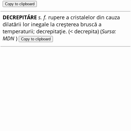
Copy to clipboard
DECREPITÁRE
s. f.
rupere a cristalelor din cauza
dilatării lor inegale la creșterea bruscă a
temperaturii; decrepitație. (< decrepita) (
Sursa:
MDN
)
Copy to clipboard