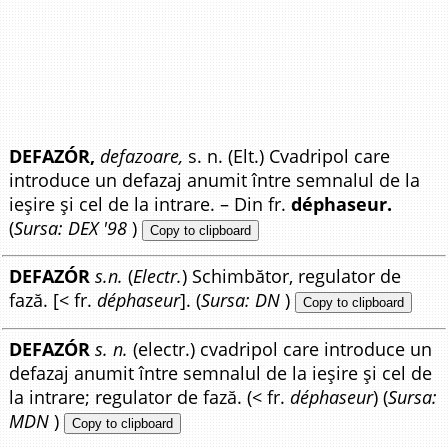
DEFAZÓR,
defazoare,
s. n. (Elt.) Cvadripol care
introduce un defazaj anumit între semnalul de la
ieșire și cel de la intrare. – Din fr.
déphaseur.
(
Sursa: DEX '98
)
Copy to clipboard
DEFAZÓR
s.n.
(
Electr.
) Schimbător, regulator de
fază. [< fr.
déphaseur
]. (
Sursa: DN
)
Copy to clipboard
DEFAZÓR
s. n.
(electr.) cvadripol care introduce un
defazaj anumit între semnalul de la ieșire și cel de
la intrare; regulator de fază. (< fr.
déphaseur
) (
Sursa:
MDN
)
Copy to clipboard