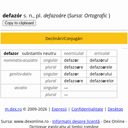
defazór
s. n., pl.
defazoáre
(
Sursa: Ortografic
)
Copy to clipboard
Declinări/Conjugări
defazor
substantiv neutru
nearticulat
articulat
nominativ-acuzativ
singular
defaz
o
r
defaz
o
rul
plural
defazo
a
re
defazo
a
rele
genitiv-dativ
singular
defaz
o
r
defaz
o
rului
plural
defazo
a
re
defazo
a
relor
vocativ
singular
—
plural
—
m.dex.ro
© 2009-2026 |
Expresii
|
Confidențialitate
|
Desktop
Sursa: www.dexonline.ro -
Informații despre licență
- Dex Online -
Dicționar explicativ al limbii române