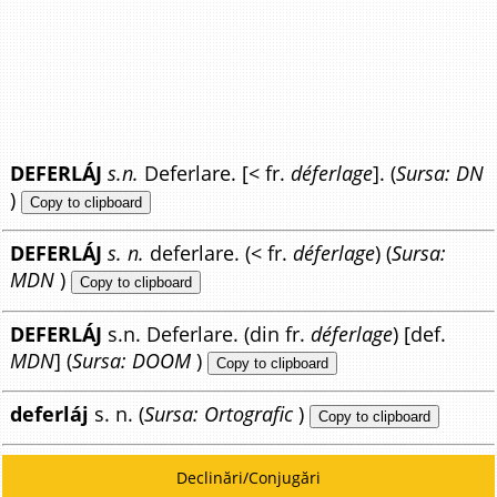
DEFERLÁJ
s.n.
Deferlare. [< fr.
déferlage
]. (
Sursa: DN
)
Copy to clipboard
DEFERLÁJ
s. n.
deferlare. (< fr.
déferlage
) (
Sursa:
MDN
)
Copy to clipboard
DEFERLÁJ
s.n. Deferlare. (din fr.
déferlage
) [def.
MDN
] (
Sursa: DOOM
)
Copy to clipboard
deferláj
s. n. (
Sursa: Ortografic
)
Copy to clipboard
Declinări/Conjugări