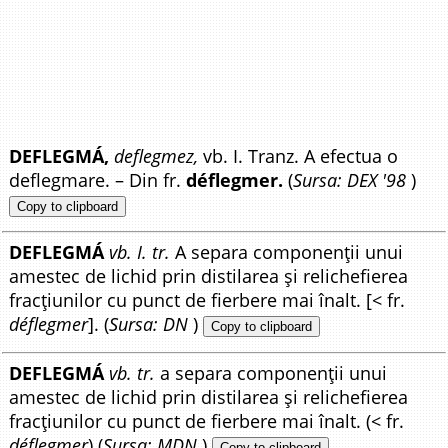
DEFLEGMÁ,
deflegmez,
vb. I. Tranz. A efectua o
deflegmare. – Din fr.
déflegmer.
(
Sursa: DEX '98
)
Copy to clipboard
DEFLEGMÁ
vb. I. tr.
A separa componenții unui
amestec de lichid prin distilarea și relichefierea
fracțiunilor cu punct de fierbere mai înalt. [< fr.
déflegmer
]. (
Sursa: DN
)
Copy to clipboard
DEFLEGMÁ
vb. tr.
a separa componenții unui
amestec de lichid prin distilarea și relichefierea
fracțiunilor cu punct de fierbere mai înalt. (< fr.
déflegmer
) (
Sursa: MDN
)
Copy to clipboard