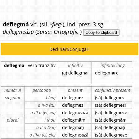
deflegmá
vb. (sil.
-fleg-
), ind. prez. 3 sg.
deflegmeáză
(
Sursa: Ortografic
)
Copy to clipboard
Declinări/Conjugări
deflegma
verb tranzitiv
infinitiv
infinitiv lung
(a) deflegm
a
deflegm
a
re
numărul
persoana
prezent
conjunctiv prezent
singular
I (eu)
deflegm
e
z
(să) deflegm
e
z
a II-a (tu)
deflegm
e
zi
(să) deflegm
e
zi
a III-a (el, ea)
deflegme
a
ză
(să) deflegm
e
ze
plural
I (noi)
deflegm
ă
m
(să) deflegm
ă
m
a II-a (voi)
deflegm
a
ți
(să) deflegm
a
ți
a III-a (ei, ele)
deflegme
a
ză
(să) deflegm
e
ze