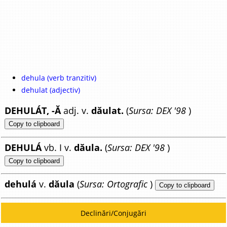
dehula (verb tranzitiv)
dehulat (adjectiv)
DEHULÁT, -Ă
adj. v.
dăulat.
(
Sursa: DEX '98
)
Copy to clipboard
DEHULÁ
vb. I v.
dăula.
(
Sursa: DEX '98
)
Copy to clipboard
dehulá
v.
dăula
(
Sursa: Ortografic
)
Copy to clipboard
Declinări/Conjugări