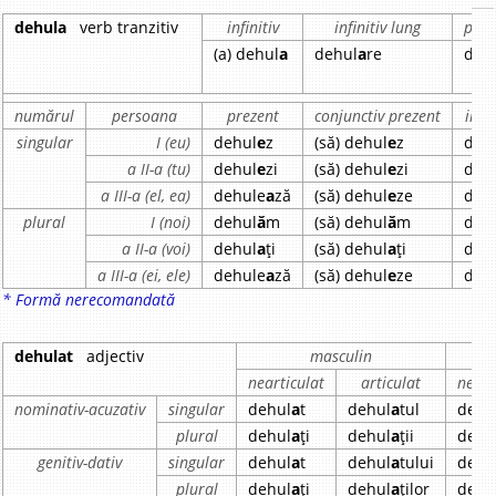
dehula
verb tranzitiv
infinitiv
infinitiv lung
part
(a) dehul
a
dehul
a
re
deh
numărul
persoana
prezent
conjunctiv prezent
impe
singular
I (eu)
dehul
e
z
(să) dehul
e
z
deh
a II-a (tu)
dehul
e
zi
(să) dehul
e
zi
deh
a III-a (el, ea)
dehule
a
ză
(să) dehul
e
ze
deh
plural
I (noi)
dehul
ă
m
(să) dehul
ă
m
deh
a II-a (voi)
dehul
a
ți
(să) dehul
a
ți
deh
a III-a (ei, ele)
dehule
a
ză
(să) dehul
e
ze
deh
* Formă nerecomandată
dehulat
adjectiv
masculin
nearticulat
articulat
neart
nominativ-acuzativ
singular
dehul
a
t
dehul
a
tul
dehu
plural
dehul
a
ți
dehul
a
ții
dehu
genitiv-dativ
singular
dehul
a
t
dehul
a
tului
dehu
plural
dehul
a
ți
dehul
a
ților
dehu