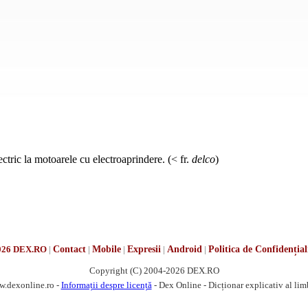
ectric la motoarele cu electroaprindere. (< fr.
delco
)
026 DEX.RO
|
Contact
|
Mobile
|
Expresii
|
Android
|
Politica de Confidențial
Copyright (C) 2004-2026 DEX.RO
w.dexonline.ro -
Informații despre licență
- Dex Online - Dicționar explicativ al li