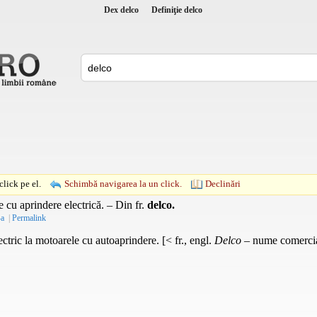
Dex delco
Definiţie delco
lick pe el.
Schimbă navigarea la un click.
Declinări
e cu aprindere electrică. – Din
fr.
delco.
-a
|
Permalink
ctric la motoarele cu autoaprindere. [< fr., engl.
Delco
– nume comercia