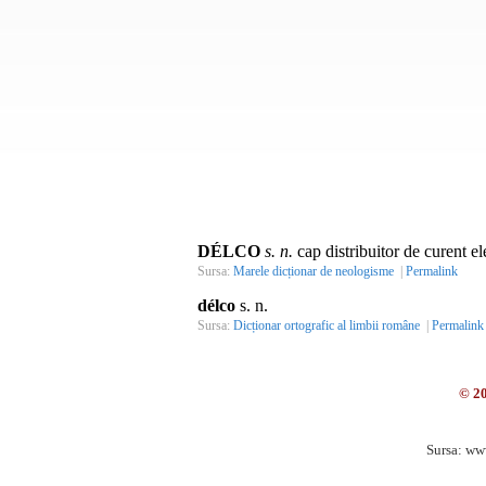
DÉLCO
s. n.
cap distribuitor de curent el
Sursa:
Marele dicționar de neologisme
|
Permalink
délco
s. n.
Sursa:
Dicționar ortografic al limbii române
|
Permalink
© 2
Sursa: ww