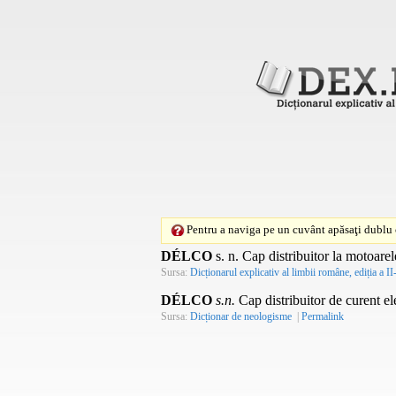
Pentru a naviga pe un cuvânt apăsaţi dublu c
DÉLCO
s. n.
Cap distribuitor la motoarel
Sursa:
Dicționarul explicativ al limbii române, ediția a II
DÉLCO
s.n.
Cap distribuitor de curent ele
Sursa:
Dicționar de neologisme
|
Permalink