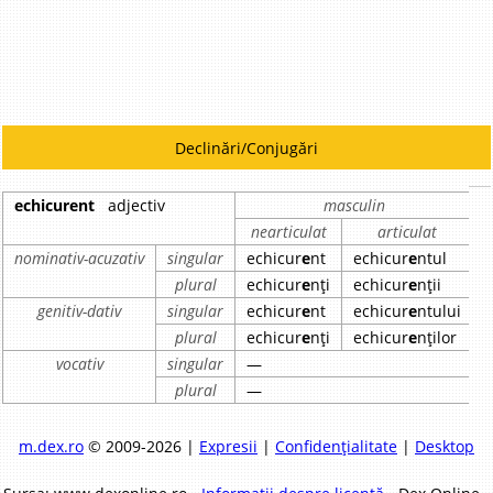
Declinări/Conjugări
echicurent
adjectiv
masculin
nearticulat
articulat
nominativ-acuzativ
singular
echicur
e
nt
echicur
e
ntul
e
plural
echicur
e
nți
echicur
e
nții
e
genitiv-dativ
singular
echicur
e
nt
echicur
e
ntului
e
plural
echicur
e
nți
echicur
e
nților
e
vocativ
singular
—
plural
—
m.dex.ro
© 2009-2026 |
Expresii
|
Confidențialitate
|
Desktop