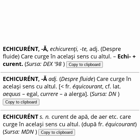
ECHICURÉNT, -Ă,
echicurenți, -te,
adj. (Despre
fluide) Care curge în același sens cu altul. –
Echi- +
curent.
(
Sursa: DEX '98
)
Copy to clipboard
ECHICURÉNT, -Ă
adj.
(
Despre fluide
) Care curge în
același sens cu altul. [< fr.
équicourant
, cf. lat.
aequus
– egal,
currere
– a alerga]. (
Sursa: DN
)
Copy to clipboard
ECHICURÉNT
s. n.
curent de apă, de aer etc. care
curge în același sens cu altul. (după fr.
équicourant
)
(
Sursa: MDN
)
Copy to clipboard