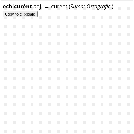
echicurént
adj. → curent (
Sursa: Ortografic
)
Copy to clipboard