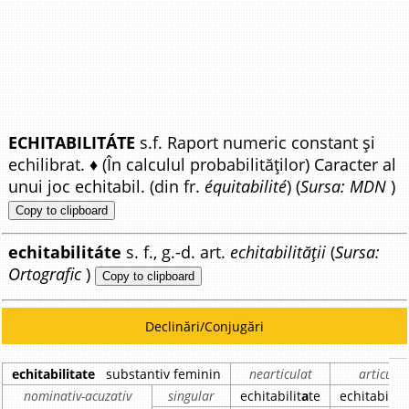
ECHITABILITÁTE
s.f. Raport numeric constant și
echilibrat. ♦ (În calculul probabilităților) Caracter al
unui joc echitabil. (din fr.
équitabilité
) (
Sursa: MDN
)
Copy to clipboard
echitabilitáte
s. f., g.-d. art.
echitabilității
(
Sursa:
Ortografic
)
Copy to clipboard
Declinări/Conjugări
echitabilitate
substantiv feminin
nearticulat
articulat
nominativ-acuzativ
singular
echitabilit
a
te
echitabilit
a