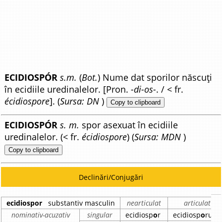
ECIDIOSPÓR
s.m.
(
Bot.
) Nume dat sporilor născuți
în ecidiile uredinalelor. [Pron.
-di-os-
. / < fr.
écidiospore
]. (
Sursa: DN
)
Copy to clipboard
ECIDIOSPÓR
s. m.
spor asexuat în ecidiile
uredinalelor. (< fr.
écidiospore
) (
Sursa: MDN
)
Copy to clipboard
Declinări/Conjugări
ecidiospor
substantiv masculin
nearticulat
articulat
nominativ-acuzativ
singular
ecidiosp
o
r
ecidiosp
o
rul