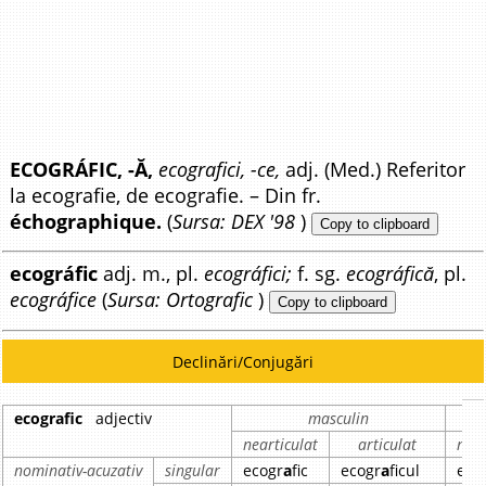
ECOGRÁFIC, -Ă,
ecografici, -ce,
adj. (Med.) Referitor
la ecografie, de ecografie. – Din fr.
échographique.
(
Sursa: DEX '98
)
Copy to clipboard
ecográfic
adj. m., pl.
ecográfici;
f. sg.
ecográfică
, pl.
ecográfice
(
Sursa: Ortografic
)
Copy to clipboard
Declinări/Conjugări
ecografic
adjectiv
masculin
nearticulat
articulat
near
nominativ-acuzativ
singular
ecogr
a
fic
ecogr
a
ficul
eco