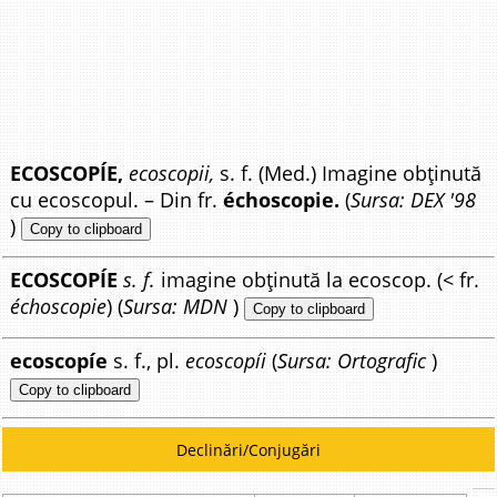
ECOSCOPÍE,
ecoscopii,
s. f. (Med.) Imagine obținută
cu ecoscopul. – Din fr.
échoscopie.
(
Sursa: DEX '98
)
Copy to clipboard
ECOSCOPÍE
s. f.
imagine obținută la ecoscop. (< fr.
échoscopie
) (
Sursa: MDN
)
Copy to clipboard
ecoscopíe
s. f., pl.
ecoscopíi
(
Sursa: Ortografic
)
Copy to clipboard
Declinări/Conjugări