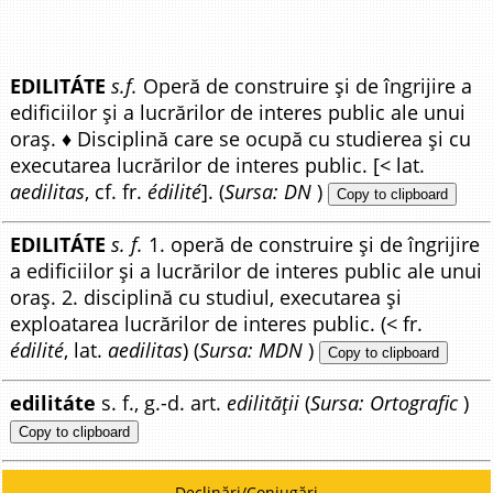
EDILITÁTE
s.f.
Operă de construire și de îngrijire a
edificiilor și a lucrărilor de interes public ale unui
oraș. ♦ Disciplină care se ocupă cu studierea și cu
executarea lucrărilor de interes public. [< lat.
aedilitas
, cf. fr.
édilité
]. (
Sursa: DN
)
Copy to clipboard
EDILITÁTE
s. f.
1. operă de construire și de îngrijire
a edificiilor și a lucrărilor de interes public ale unui
oraș. 2. disciplină cu studiul, executarea și
exploatarea lucrărilor de interes public. (< fr.
édilité
, lat.
aedilitas
) (
Sursa: MDN
)
Copy to clipboard
edilitáte
s. f., g.-d. art.
edilității
(
Sursa: Ortografic
)
Copy to clipboard
Declinări/Conjugări