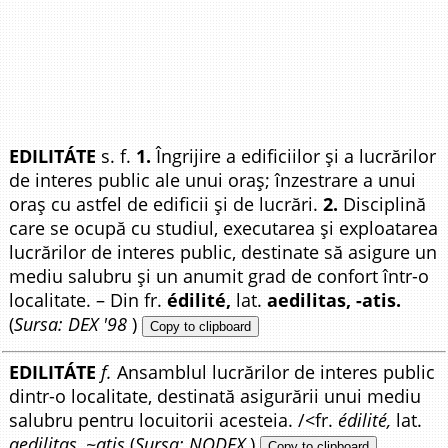
EDILITÁTE
s. f.
1.
Îngrijire a edificiilor și a lucrărilor
de interes public ale unui oraș; înzestrare a unui
oraș cu astfel de edificii și de lucrări.
2.
Disciplină
care se ocupă cu studiul, executarea și exploatarea
lucrărilor de interes public, destinate să asigure un
mediu salubru și un anumit grad de confort într-o
localitate. – Din fr.
édilité,
lat.
aedilitas, -atis.
(
Sursa: DEX '98
)
Copy to clipboard
EDILITÁTE
f.
Ansamblul lucrărilor de interes public
dintr-o localitate, destinată asigurării unui mediu
salubru pentru locuitorii acesteia. /<fr.
édilité,
lat.
aedilitas, ~atis
(
Sursa: NODEX
)
Copy to clipboard