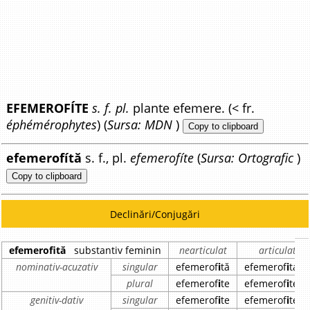
EFEMEROFÍTE
s. f. pl.
plante efemere. (< fr.
éphémérophytes
) (
Sursa: MDN
)
Copy to clipboard
efemerofítă
s. f., pl.
efemerofíte
(
Sursa: Ortografic
)
Copy to clipboard
Declinări/Conjugări
efemerofită
substantiv feminin
nearticulat
articulat
nominativ-acuzativ
singular
efemerof
i
tă
efemerof
i
ta
plural
efemerof
i
te
efemerof
i
tele
genitiv-dativ
singular
efemerof
i
te
efemerof
i
tei