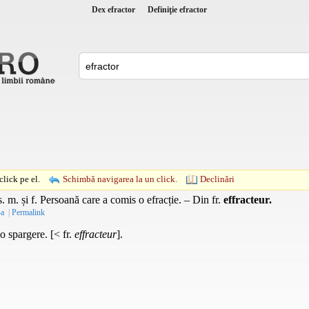
Dex efractor
Definiţie efractor
lick pe el.
Schimbă navigarea la un click.
Declinări
s. m.
și
f.
Persoană care a comis o efracție. – Din
fr.
effracteur.
-a
|
Permalink
o spargere. [< fr.
effracteur
].