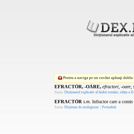
Pentru a naviga pe un cuvânt apăsaţi dublu c
EFRACTÓR, -OÁRE,
efractori, -oare,
Sursa:
Dicționarul explicativ al limbii române, ediția a II
EFRACTÓR
s.m.
Infractor care a comis 
Sursa:
Dicționar de neologisme
|
Permalink