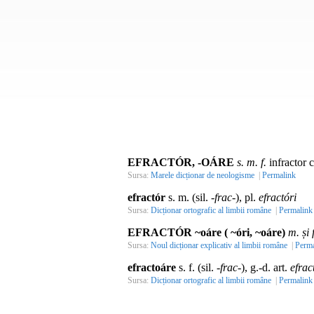
EFRACTÓR, -OÁRE
s. m. f.
infractor c
Sursa:
Marele dicționar de neologisme
|
Permalink
efractór
s. m. (sil.
-frac-
), pl.
efractóri
Sursa:
Dicționar ortografic al limbii române
|
Permalink
EFRACTÓR ~oáre ( ~óri, ~oáre)
m. și f
Sursa:
Noul dicționar explicativ al limbii române
|
Perma
efractoáre
s. f. (sil.
-frac-
), g.-d. art.
efrac
Sursa:
Dicționar ortografic al limbii române
|
Permalink