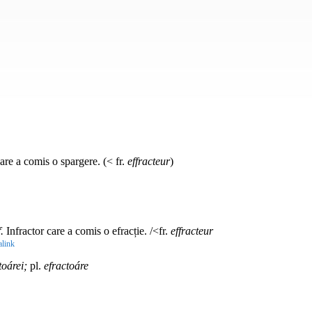
are a comis o spargere. (< fr.
effracteur
)
.
Infractor care a comis o efracție. /<fr.
effracteur
link
toárei;
pl.
efractoáre