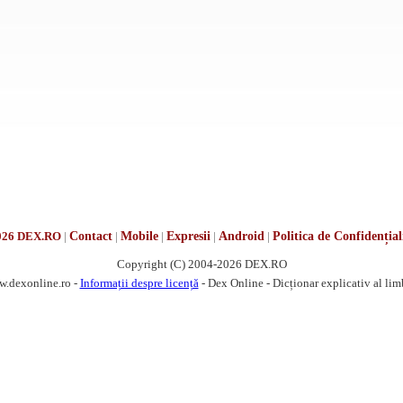
026 DEX.RO
|
Contact
|
Mobile
|
Expresii
|
Android
|
Politica de Confidențial
Copyright (C) 2004-2026 DEX.RO
w.dexonline.ro -
Informații despre licență
- Dex Online - Dicționar explicativ al li