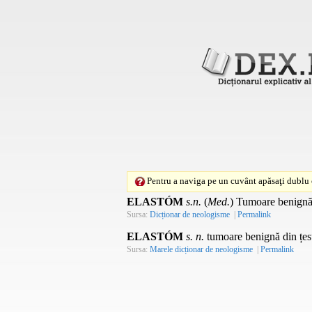
Pentru a naviga pe un cuvânt apăsaţi dublu c
ELASTÓM
s.n.
(
Med.
) Tumoare benignă,
Sursa:
Dicționar de neologisme
|
Permalink
ELASTÓM
s. n.
tumoare benignă din țesut
Sursa:
Marele dicționar de neologisme
|
Permalink