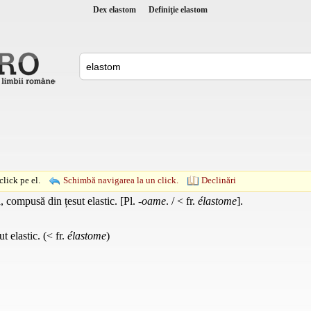
Dex elastom
Definiţie elastom
lick pe el.
Schimbă navigarea la un click.
Declinări
 compusă din țesut elastic. [Pl.
-oame
. / < fr.
élastome
].
 elastic. (< fr.
élastome
)