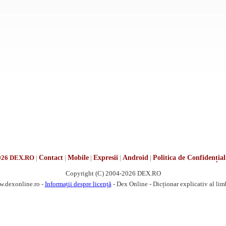
026 DEX.RO
|
Contact
|
Mobile
|
Expresii
|
Android
|
Politica de Confidențial
Copyright (C) 2004-2026 DEX.RO
w.dexonline.ro -
Informații despre licență
- Dex Online - Dicționar explicativ al li