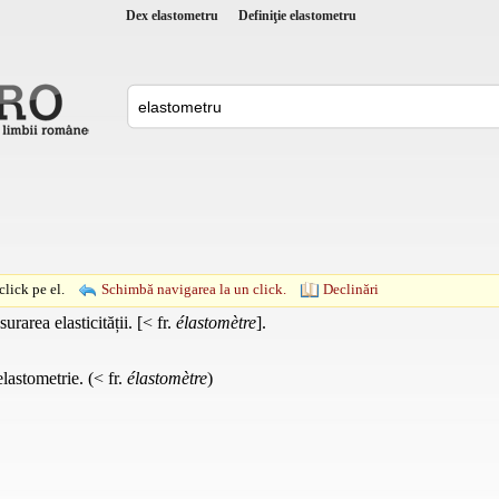
Dex elastometru
Definiţie elastometru
lick pe el.
Schimbă navigarea la un click.
Declinări
rarea elasticității. [< fr.
élastomètre
].
elastometrie. (< fr.
élastomètre
)