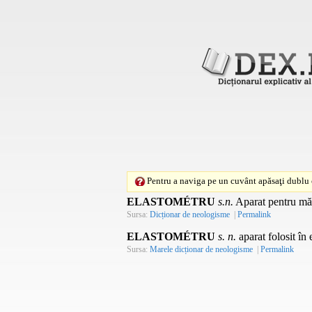
Pentru a naviga pe un cuvânt apăsaţi dublu c
ELASTOMÉTRU
s.n.
Aparat pentru măsu
Sursa:
Dicționar de neologisme
|
Permalink
ELASTOMÉTRU
s. n.
aparat folosit în 
Sursa:
Marele dicționar de neologisme
|
Permalink