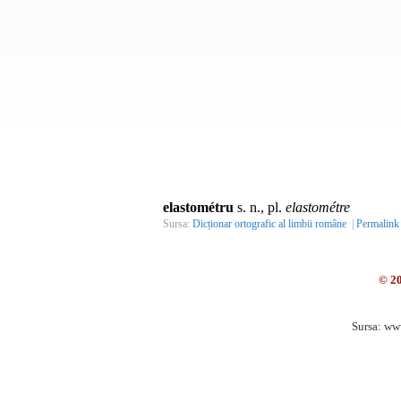
elastométru
s. n., pl.
elastométre
Sursa:
Dicționar ortografic al limbii române
|
Permalink
© 2
Sursa: ww