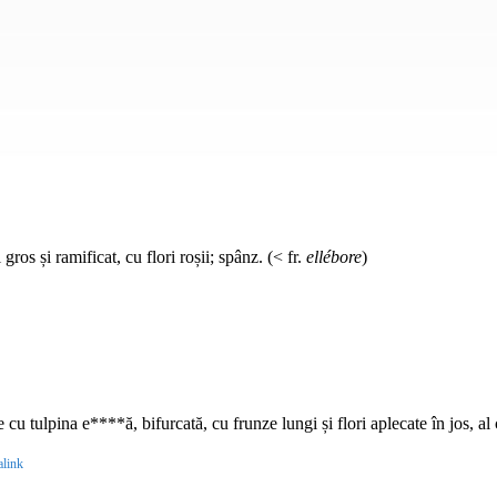
ros și ramificat, cu flori roșii; spânz. (< fr.
ellébore
)
 cu tulpina e****ă, bifurcată, cu frunze lungi și flori aplecate în jos, al 
link