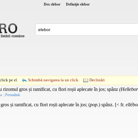
Dex elebor
Definiţie elebor
lick pe el.
Schimbă navigarea la un click.
Declinări
 rizomul gros și ramificat, cu flori roșii aplecate în jos; spânz
(Hellebor
-a
|
Permalink
os și ramificat, cu flori roșii aplecate în jos; (
pop.
) spânz. [< fr.
ellébo