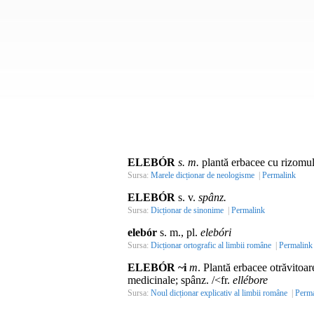
ELEBÓR
s. m.
plantă erbacee cu rizomul g
Sursa:
Marele dicționar de neologisme
|
Permalink
ELEBÓR
s. v.
spânz.
Sursa:
Dicționar de sinonime
|
Permalink
elebór
s. m., pl.
elebóri
Sursa:
Dicționar ortografic al limbii române
|
Permalink
ELEBÓR ~i
m
. Plantă erbacee otrăvitoare
medicinale; spânz. /<fr.
ellébore
Sursa:
Noul dicționar explicativ al limbii române
|
Perma