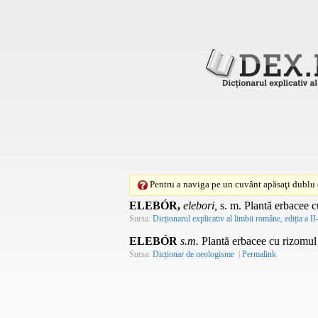
Pentru a naviga pe un cuvânt apăsaţi dublu c
ELEBÓR,
elebori,
s. m.
Plantă erbacee cu
Sursa:
Dicționarul explicativ al limbii române, ediția a II
ELEBÓR
s.m.
Plantă erbacee cu rizomul gr
Sursa:
Dicționar de neologisme
|
Permalink