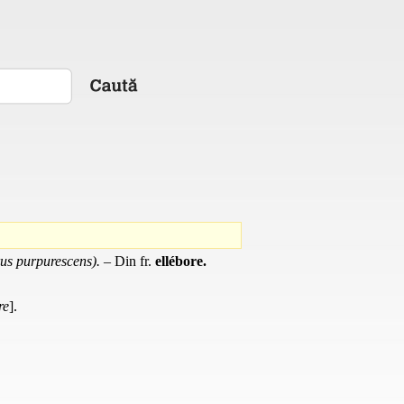
us purpurescens).
– Din
fr.
ellébore.
re
].