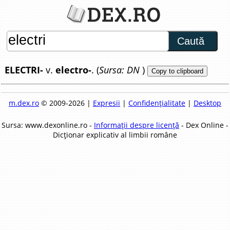
Caută
ELECTRI-
v.
electro-
. (
Sursa: DN
)
Copy to clipboard
m.dex.ro
© 2009-2026 |
Expresii
|
Confidențialitate
|
Desktop
Sursa: www.dexonline.ro -
Informații despre licență
- Dex Online -
Dicționar explicativ al limbii române