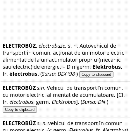
ELECTROBÚZ,
electrobuze,
s. n. Autovehicul de
transport în comun, acționat de un motor electric
alimentat de la un acumulator propriu (mecanic
sau electric) de energie. – Din germ.
Elektrobus,
fr.
électrobus.
(
Sursa: DEX '98
)
Copy to clipboard
ELECTROBÚZ
s.n.
Vehicul de transport în comun,
cu motor electric, alimentat de acumulatoare. [Cf.
fr.
électrobus
, germ.
Elektrobus
]. (
Sursa: DN
)
Copy to clipboard
ELECTROBÚZ
s. n.
vehicul de transport în comun
cu motor electric. (< germ.
Elektrobus
, fr.
électrobus
)