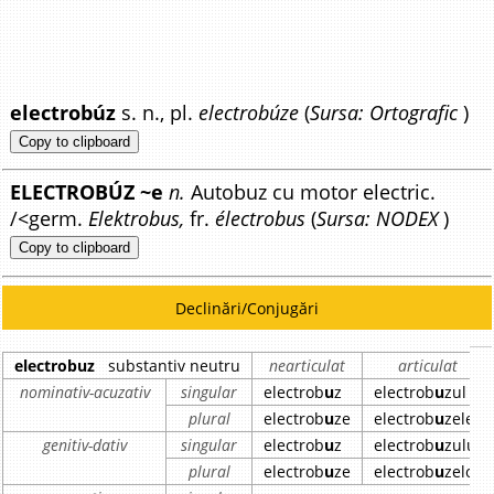
electrobúz
s. n., pl.
electrobúze
(
Sursa: Ortografic
)
Copy to clipboard
ELECTROBÚZ ~e
n.
Autobuz cu motor electric.
/<germ.
Elektrobus,
fr.
électrobus
(
Sursa: NODEX
)
Copy to clipboard
Declinări/Conjugări
electrobuz
substantiv neutru
nearticulat
articulat
nominativ-acuzativ
singular
electrob
u
z
electrob
u
zul
plural
electrob
u
ze
electrob
u
zele
genitiv-dativ
singular
electrob
u
z
electrob
u
zului
plural
electrob
u
ze
electrob
u
zelor