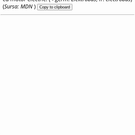
(
Sursa: MDN
)
Copy to clipboard