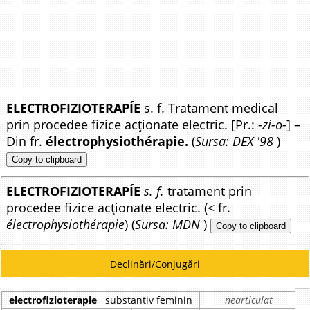
ELECTROFIZIOTERAPÍE
s. f. Tratament medical
prin procedee fizice acționate electric. [Pr.:
-zi-o-
] –
Din fr.
électrophysiothérapie.
(
Sursa: DEX '98
)
Copy to clipboard
ELECTROFIZIOTERAPÍE
s. f.
tratament prin
procedee fizice acționate electric. (< fr.
électrophysiothérapie
) (
Sursa: MDN
)
Copy to clipboard
Declinări/Conjugări
electrofizioterapie
substantiv feminin
nearticulat