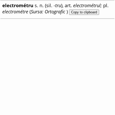
electrométru
s. n. (sil.
-tru
), art.
electrométrul;
pl.
electrométre
(
Sursa: Ortografic
)
Copy to clipboard