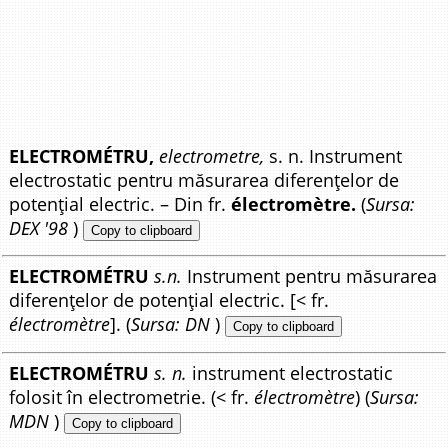
ELECTROMÉTRU,
electrometre,
s. n. Instrument
electrostatic pentru măsurarea diferențelor de
potențial electric. – Din fr.
électromètre.
(
Sursa:
DEX '98
)
Copy to clipboard
ELECTROMÉTRU
s.n.
Instrument pentru măsurarea
diferențelor de potențial electric. [< fr.
électromètre
]. (
Sursa: DN
)
Copy to clipboard
ELECTROMÉTRU
s. n.
instrument electrostatic
folosit în electrometrie. (< fr.
électromètre
) (
Sursa:
MDN
)
Copy to clipboard