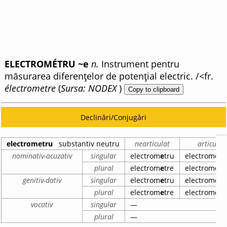
ELECTROMÉTRU ~e
n.
Instrument pentru
măsurarea diferențelor de potențial electric. /<fr.
électrometre
(
Sursa: NODEX
)
Copy to clipboard
Declinări/Conjugări
electrometru
substantiv neutru
nearticulat
articulat
nominativ-acuzativ
singular
electrom
e
tru
electrom
e
tr
plural
electrom
e
tre
electrom
e
tr
genitiv-dativ
singular
electrom
e
tru
electrom
e
tr
plural
electrom
e
tre
electrom
e
tr
vocativ
singular
—
plural
—