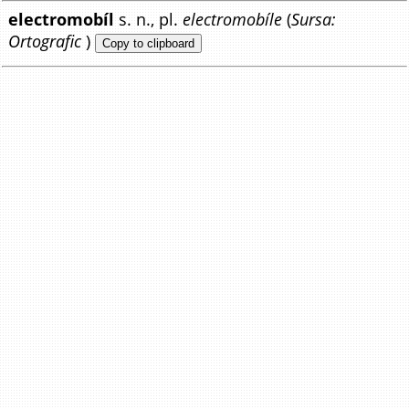
electromobíl
s. n., pl.
electromobíle
(
Sursa:
Ortografic
)
Copy to clipboard