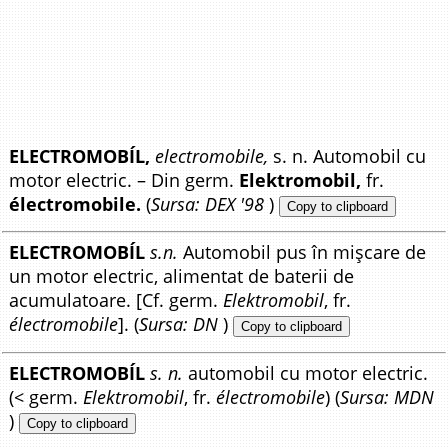
ELECTROMOBÍL,
electromobile,
s. n. Automobil cu
motor electric. – Din germ.
Elektromobil,
fr.
électromobile.
(
Sursa: DEX '98
)
Copy to clipboard
ELECTROMOBÍL
s.n.
Automobil pus în mișcare de
un motor electric, alimentat de baterii de
acumulatoare. [Cf. germ.
Elektromobil
, fr.
électromobile
]. (
Sursa: DN
)
Copy to clipboard
ELECTROMOBÍL
s. n.
automobil cu motor electric.
(< germ.
Elektromobil
, fr.
électromobile
) (
Sursa: MDN
)
Copy to clipboard