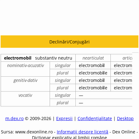
Declinări/Conjugări
electromobil
substantiv neutru
nearticulat
articula
nominativ-acuzativ
singular
electromob
i
l
electromob
i
plural
electromob
i
le
electromob
i
genitiv-dativ
singular
electromob
i
l
electromob
i
plural
electromob
i
le
electromob
i
vocativ
singular
—
plural
—
m.dex.ro
© 2009-2026 |
Expresii
|
Confidențialitate
|
Desktop
Sursa: www.dexonline.ro -
Informații despre licență
- Dex Online -
Dicționar explicativ al limbii române