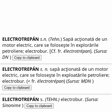
ELECTROTREPÁN
s.n.
(
Tehn.
) Sapă acționată de un
motor electric, care se folosește în explorările
petroliere; electrobur. [Cf. fr.
électrotrépan
]. (
Sursa:
DN
)
Copy to clipboard
ELECTROTREPÁN
s. n.
sapă acționată de un motor
electric, care se folosește în exploatările petroliere;
electrobur. (< fr.
électrotrépan
) (
Sursa: MDN
)
Copy to clipboard
ELECTROTREPÁN
s.
(TEHN.)
electrobur. (
Sursa:
Sinonime
)
Copy to clipboard