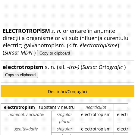
ELECTROTROPÍSM
s. n.
orientare în anumite
direcții a organismelor vii sub influența curentului
electric; galvanotropism. (< fr.
électrotropisme
)
(
Sursa: MDN
)
Copy to clipboard
electrotropísm
s. n. (sil.
-tro-)
(
Sursa: Ortografic
)
Copy to clipboard
Declinări/Conjugări
electrotropism
substantiv neutru
nearticulat
arti
nominativ-acuzativ
singular
electrotrop
i
sm
electrot
plural
—
—
genitiv-dativ
singular
electrotrop
i
sm
electrot