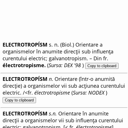
ELECTROTROPÍSM
s. n. (Biol.) Orientare a
organismelor în anumite direcții sub influența
curentului electric; galvanotropism. – Din fr.
électrotropisme.
(
Sursa: DEX '98
)
Copy to clipboard
ELECTROTROPÍSM
n
. Orientare (într-o anumită
direcție) a organismelor vii sub acțiunea curentului
electric. /<fr.
électrotropisme
(
Sursa: NODEX
)
Copy to clipboard
ELECTROTROPÍSM
s.n.
Orientare în anumite
direcții a organismelor vii sub influența curentului
electric; galvanotropism. [< fr.
électrotropisme
].