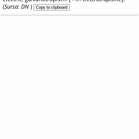
(
Sursa: DN
)
Copy to clipboard