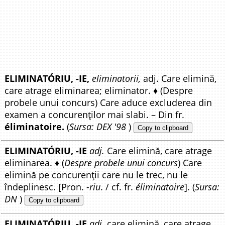
ELIMINATÓRIU, -IE,
eliminatorii,
adj. Care elimină,
care atrage eliminarea; eliminator. ♦ (Despre
probele unui concurs) Care aduce excluderea din
examen a concurenților mai slabi. – Din fr.
éliminatoire.
(
Sursa: DEX '98
)
Copy to clipboard
ELIMINATÓRIU, -IE
adj.
Care elimină, care atrage
eliminarea. ♦ (
Despre probele unui concurs
) Care
elimină pe concurenții care nu le trec, nu le
îndeplinesc. [Pron.
-riu
. / cf. fr.
éliminatoire
]. (
Sursa:
DN
)
Copy to clipboard
ELIMINATÓRIU, -IE
adj.
care elimină, care atrage