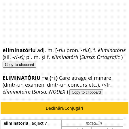
eliminatóriu
adj. m. [
-riu
pron.
-riu
], f.
eliminatórie
(sil.
-ri-e);
pl. m. și f.
eliminatórii
(
Sursa: Ortografic
)
Copy to clipboard
ELIMINATÓRIU ~e (~i)
Care atrage eliminare
(dintr-un examen, dintr-un concurs etc.). /<fr.
éliminatoire
(
Sursa: NODEX
)
Copy to clipboard
Declinări/Conjugări
eliminatoriu
adjectiv
masculin