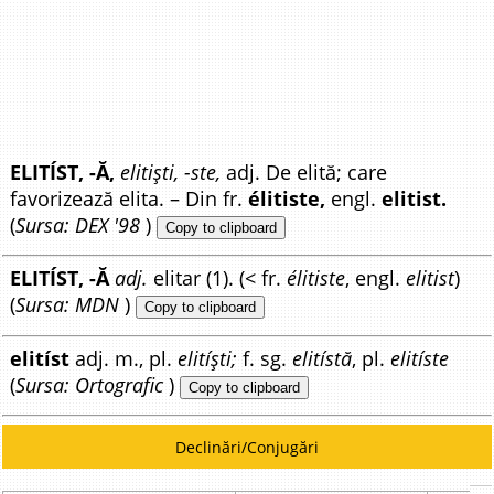
ELITÍST, -Ă,
elitiști, -ste,
adj. De elită; care
favorizează elita. – Din fr.
élitiste,
engl.
elitist.
(
Sursa: DEX '98
)
Copy to clipboard
ELITÍST, -Ă
adj.
elitar (1). (< fr.
élitiste
, engl.
elitist
)
(
Sursa: MDN
)
Copy to clipboard
elitíst
adj. m., pl.
elitíști;
f. sg.
elitístă
, pl.
elitíste
(
Sursa: Ortografic
)
Copy to clipboard
Declinări/Conjugări