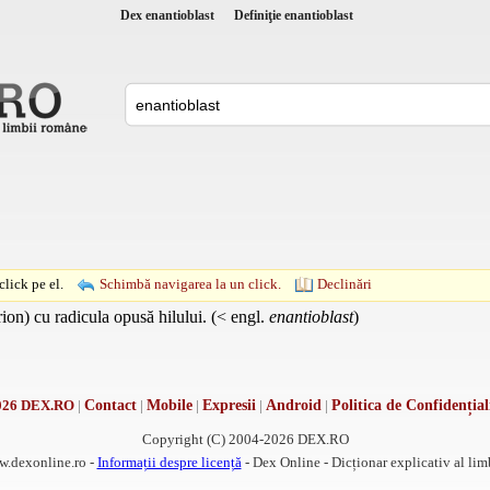
Dex enantioblast
Definiţie enantioblast
lick pe el.
Schimbă navigarea la un click.
Declinări
on) cu radicula opusă hilului. (< engl.
enantioblast
)
026 DEX.RO
|
Contact
|
Mobile
|
Expresii
|
Android
|
Politica de Confidențial
Copyright (C) 2004-2026 DEX.RO
w.dexonline.ro -
Informații despre licență
- Dex Online - Dicționar explicativ al li