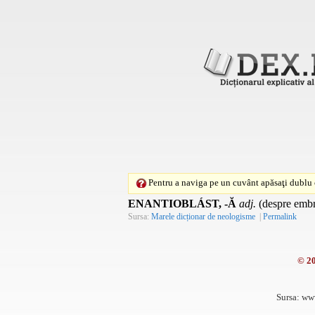
Pentru a naviga pe un cuvânt apăsaţi dublu c
ENANTIOBLÁST, -Ă
adj.
(despre embri
Sursa:
Marele dicționar de neologisme
|
Permalink
© 2
Sursa: ww