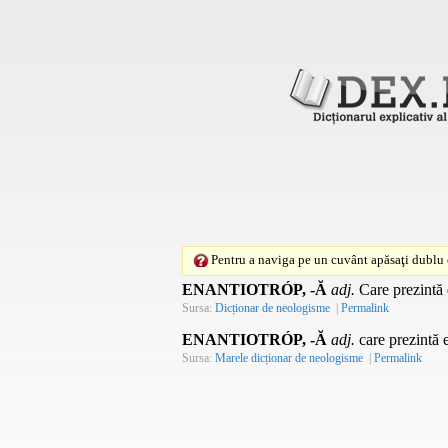
Pentru a naviga pe un cuvânt apăsaţi dublu c
ENANTIOTRÓP, -Ă
adj.
Care prezintă 
Sursa:
Dicționar de neologisme
|
Permalink
ENANTIOTRÓP, -Ă
adj.
care prezintă e
Sursa:
Marele dicționar de neologisme
|
Permalink