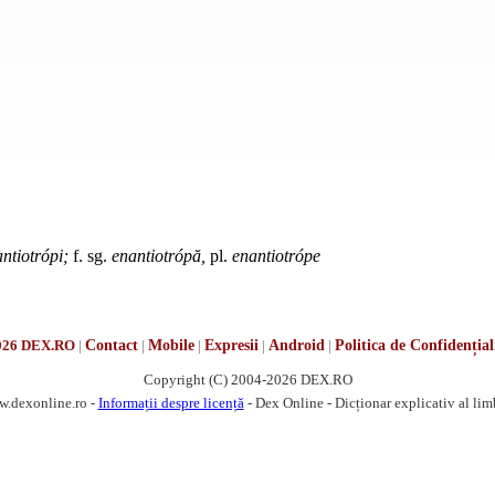
ntiotrópi;
f. sg.
enantiotrópă,
pl.
enantiotrópe
026 DEX.RO
|
Contact
|
Mobile
|
Expresii
|
Android
|
Politica de Confidențial
Copyright (C) 2004-2026 DEX.RO
w.dexonline.ro -
Informații despre licență
- Dex Online - Dicționar explicativ al li