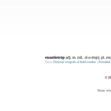
enantiotróp
adj. m. (sil.
-ti-o-trop),
pl.
ena
Sursa:
Dicționar ortografic al limbii române
|
Permalink
© 2
Sursa: ww