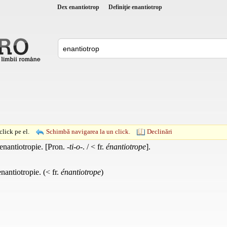
Dex enantiotrop
Definiţie enantiotrop
lick pe el.
Schimbă navigarea la un click.
Declinări
enantiotropie. [Pron.
-ti-o-
. / < fr.
énantiotrope
].
nantiotropie. (< fr.
énantiotrope
)