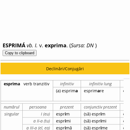
ESPRIMÁ
vb. I.
v.
exprima
. (
Sursa: DN
)
Copy to clipboard
Declinări/Conjugări
esprima
verb tranzitiv
infinitiv
infinitiv lung
par
(a) esprim
a
esprim
a
re
esp
numărul
persoana
prezent
conjunctiv prezent
im
singular
I (eu)
espr
i
m
(să) espr
i
m
esp
a II-a (tu)
espr
i
mi
(să) espr
i
mi
esp
a III-a (el, ea)
espr
i
mă
(să) espr
i
me
esp