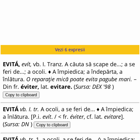
Vezi 6 expresii
EVITÁ,
evít,
vb. I. Tranz. A căuta să scape de...; a se
feri de...; a ocoli. ♦ A împiedica; a îndepărta, a
înlătura.
O reparație mică poate evita pagube mari.
–
Din fr.
éviter,
lat.
evitare.
(
Sursa: DEX '98
)
Copy to clipboard
EVITÁ
vb. I. tr.
A ocoli, a se feri de... ♦ A împiedica;
a înlătura. [P.i.
evít
. / < fr.
éviter
, cf. lat.
evitare
].
(
Sursa: DN
)
Copy to clipboard
EVITÁ
vb. tr.
1. a ocoli, a se feri de... ◊ a împiedica;