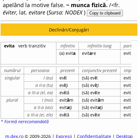
apelând la motive false.
~ munca fizică.
/<fr.
éviter,
lat.
evitare
(
Sursa: NODEX
)
Copy to clipboard
Declinări/Conjugări
evita
verb tranzitiv
infinitiv
infinitiv lung
partici
(a) evit
a
evit
a
re
evit
a
t
numărul
persoana
prezent
conjunctiv prezent
imperf
singular
I (eu)
ev
i
t
(să) ev
i
t
evit
a
m
a II-a (tu)
ev
i
ți
(să) ev
i
ți
evit
a
i
a III-a (el, ea)
ev
i
tă
(să) ev
i
te
evit
a
plural
I (noi)
evit
ă
m
(să) evit
ă
m
evit
a
m
a II-a (voi)
evit
a
ți
(să) evit
a
ți
evit
a
ți
a III-a (ei, ele)
ev
i
tă
(să) ev
i
te
evit
a
u
* Formă nerecomandată
m.dex.ro
© 2009-2026 |
Expresii
|
Confidențialitate
|
Desktop