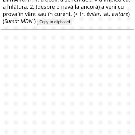
a înlătura. 2. (despre o navă la ancoră) a veni cu
prova în vânt sau în curent. (< fr.
éviter
, lat.
evitare
)
(
Sursa: MDN
)
Copy to clipboard