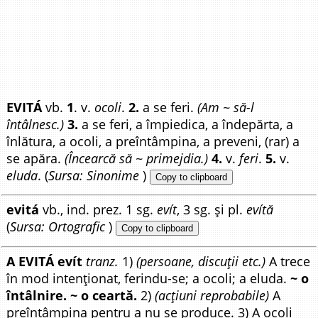
EVITÁ
vb.
1
. v.
ocoli
.
2.
a se feri.
(Am ~ să-l
întâlnesc.)
3.
a se feri, a împiedica, a îndepărta, a
înlătura, a ocoli, a preîntâmpina, a preveni, (rar) a
se apăra.
(Încearcă să ~ primejdia.)
4.
v.
feri
.
5.
v.
eluda
. (
Sursa: Sinonime
)
Copy to clipboard
evitá
vb., ind. prez. 1 sg.
evít
, 3 sg. și pl.
evítă
(
Sursa: Ortografic
)
Copy to clipboard
A EVITÁ evít
tranz.
1)
(persoane, discuții etc.)
A trece
în mod intenționat, ferindu-se; a ocoli; a eluda.
~ o
întâlnire. ~ o ceartă.
2)
(acțiuni reprobabile)
A
preîntâmpina pentru a nu se produce. 3) A ocoli