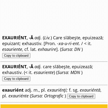
EXAURIÉNT, -Ă
adj.
(
Liv.
) Care slăbește, epuizează;
epuizant; exhaustiv. [Pron.
-xa-u-ri-ent
. / < it.
esauriente
, cf. lat.
exhaurire
]. (
Sursa: DN
)
Copy to clipboard
EXAURIÉNT, -Ă
adj.
care slăbește, epuizează;
exhaustiv. (< it.
esauriente
) (
Sursa: MDN
)
Copy to clipboard
exauriént
adj. m., pl.
exauriénți;
f. sg.
exauriéntă
,
pl.
exauriénte
(
Sursa: Ortografic
)
Copy to clipboard