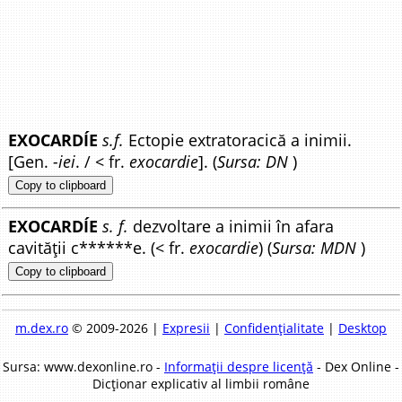
EXOCARDÍE
s.f.
Ectopie extratoracică a inimii.
[Gen.
-iei
. / < fr.
exocardie
]. (
Sursa: DN
)
Copy to clipboard
EXOCARDÍE
s. f.
dezvoltare a inimii în afara
cavității c******e. (< fr.
exocardie
) (
Sursa: MDN
)
Copy to clipboard
m.dex.ro
© 2009-2026 |
Expresii
|
Confidențialitate
|
Desktop
Sursa: www.dexonline.ro -
Informații despre licență
- Dex Online -
Dicționar explicativ al limbii române