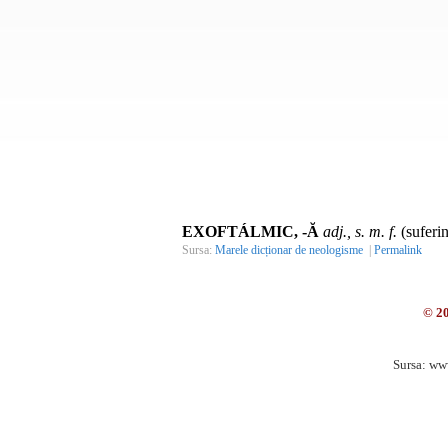
EXOFTÁLMIC, -Ă
adj., s. m. f.
(suferin
Sursa:
Marele dicționar de neologisme
|
Permalink
© 2
Sursa: ww