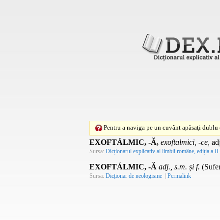
Pentru a naviga pe un cuvânt apăsaţi dublu c
EXOFTÁLMIC, -Ă,
exoftalmici, -ce,
ad
Sursa:
Dicționarul explicativ al limbii române, ediția a II
EXOFTÁLMIC, -Ă
adj., s.m. și f.
(Sufer
Sursa:
Dicționar de neologisme
|
Permalink