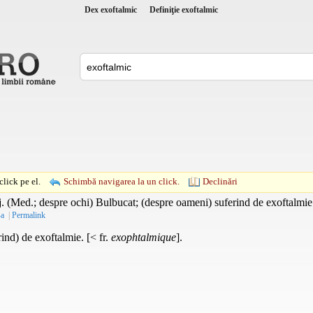
Dex exoftalmic
Definiţie exoftalmic
lick pe el.
Schimbă navigarea la un click.
Declinări
j.
(
Med.
; despre ochi) Bulbucat; (despre oameni) suferind de exoftalmi
-a
|
Permalink
ind) de exoftalmie. [< fr.
exophtalmique
].