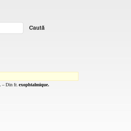
e. – Din
fr.
exophtalmique.