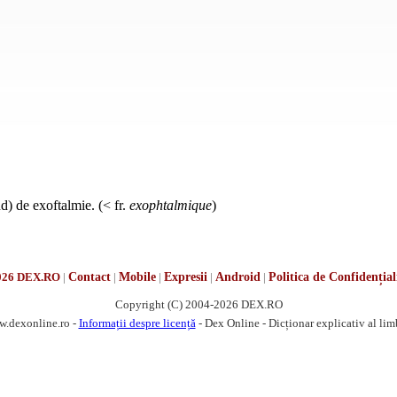
d) de exoftalmie. (< fr.
exophtalmique
)
026 DEX.RO
|
Contact
|
Mobile
|
Expresii
|
Android
|
Politica de Confidențial
Copyright (C) 2004-2026 DEX.RO
w.dexonline.ro -
Informații despre licență
- Dex Online - Dicționar explicativ al li